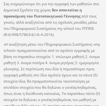
Σας ενημερώνουμε ότι για την εγγραφή των μαθητών στα
Δημοτικά Σχολεία της χώρας
δεν απαιτείται η
προσκόμιση του Πιστοποιητικού Γέννησης
από τους
γονείς, αλλά αναζητείται από τις σχολικές μονάδες μέσω
του Πληροφορικού Συστήματος my school του ΥΠΠΕΘ.
(Φ.6/498/57863/Δ1/6-4-2016).
«Η αναζήτηση μέσω του Πληροφοριακού Συστήματος «my
school» πραγματοποιείται από το σχολείο εγγραφής με
βάση τα παρακάτω στοιχεία: 1. επώνυμο μαθητή 2. όνομα
μαθητή 3. όνομα πατέρα 4. όνομα μητέρας 5. ημερομηνία
γέννησης. Σε περίπτωση που δύο ή περισσότεροι προς
εγγραφή μαθητές στο ίδιο σχολείο έχουν και τα πέντε (5)
στοιχεία ίδια, θα πραγματοποιείται ταυτοποίηση με
επιπλέον στοιχεία που θα δηλώνει ο γονέας/κηδεμόνας,
όπως είναι η διεύθυνση κατοικίας. Τα παραπάνω πέντε (5)
στοιχεία τα δηλώνει ο γονέας/κηδεμόνας του μαθητή με
υπεύθυνη δήλωσή του. Σε περίπτωση που προκύπτει για