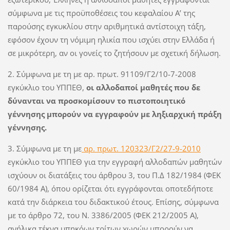
σύμφωνα με τις προϋποθέσεις του κεφαλαίου Α’ της
παρούσης εγκυκλίου στην αριθμητικά αντίστοιχη τάξη,
εφόσον έχουν τη νόμιμη ηλικία που ισχύει στην Ελλάδα ή
σε μικρότερη, αν οι γονείς το ζητήσουν με σχετική δήλωση.
2. Σύμφωνα με τη με αρ. πρωτ. 91109/Γ2/10-7-2008
εγκύκλιο του ΥΠΠΕΘ,
οι αλλοδαποί μαθητές που δε
δύνανται να προσκομίσουν το πιστοποιητικό
γέννησης μπορούν να εγγραφούν με ληξιαρχική πράξη
γέννησης.
3. Σύμφωνα με τη με
αρ. πρωτ. 120323/Γ2/27-9-2010
εγκύκλιο του ΥΠΠΕΘ για την εγγραφή αλλοδαπών μαθητών
ισχύουν οι διατάξεις του άρθρου 3, του Π.Δ 182/1984 (ΦΕΚ
60/1984 Α), όπου ορίζεται ότι εγγράφονται οποτεδήποτε
κατά την διάρκεια του διδακτικού έτους. Επίσης, σύμφωνα
με το άρθρο 72, του Ν. 3386/2005 (ΦΕΚ 212/2005 Α),
ανήλικα τέκνα υπηκόων τρίτων χωρών μπορούν να