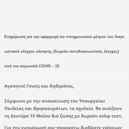
Ενημέρωση
για
την
εφαρμογή
υποχρεωτικού
μέτρου
του
διαγν
του
ωστικού
ελέγχου
νόσησης
(δωρεάν
αυτοδιαγνωστικός
έλεγχος)
από
τον
κορωνοϊό
COVID – 19
Αγαπητοί Γονείς και Κηδεμόνες,
Σύμφωνα με την ανακοίνωση του Υπουργείου
Παιδείας και Θρησκευμάτων, τα σχολεία θα ανοίξουν
τη Δευτέρα 10 Μαΐου δια ζώσης
με δωρεάν σελφ-τεστ.
Για την ενημέρωσή σας παρακάτω διαβάστε χρήσιμες