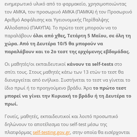
ενημερωτικό υλικό από το φαρμακείο, χρησιμοποιώντας
τον ΑΜΚΑ, τον προσωρινό ΑΜΚΑ (ΠΑΜΚΑ) ή τον Προσωρινό
Αριθμό Ασφάλισης και Υγειονομικής Περίθαλψης
Αλλοδαπού (ΠΑΑΥΠΑ). Το πρώτο τεστ μπορούν να το
παραλάβουν
όλοι από χθες, Τετάρτη 5 Μαΐου, σε όλη τη
χώρα. Από τη Δευτέρα 10/5 θα μπορούν να
παραλάβουν και το 2ο τεστ της ερχόμενης εβδομάδας.
Οι μαθητές/οι εκπαιδευτικοί
κάνουν τα self-tests
στο
σπίτι τους. Στους μαθητές κάτω των 13 ετών το τεστ θα
διενεργείται από ενήλικο. Συστήνεται το τεστ να γίνεται το
ίδιο πρωί ή το προηγούμενο βράδυ. Άρα
το πρώτο τεστ
μπορεί να γίνει την Κυριακή το βράδυ ή τη Δευτέρα το
πρωί.
Γονείς, μαθητές, εκπαιδευτικοί και λοιπό προσωπικό
δηλώνουν το αποτέλεσμα του self-test μέσω της
πλατφόρμας
self-testing.gov.gr
, στην οποία θα εισέρχονται