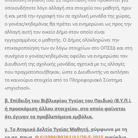
οποιονδήποτε λόγο αλλαγή στα στοιχεία του μαθητή, πριν
ή και μετά την εγγραφή του σε σχολική μονάδα της χώρας,
ο γονέας/κηδεμόνας θα πρέπει να ενημερώνει ως προς την
αλλαγή αυτή τον οικείο Δήμο στον οποίο είναι
εγγεγραμμένος ο μαθητής. Ο Δήμος ολοκληρώνει την
επικαιροποίηση των εν λόγω στοιχείων στο ΟΠΣΕΔ και στη
συνέχεια ο γονέας/κηδεμόνας οφείλει να ενημερώσει τον
Διευθυντή της σχολικής μονάδας σχετικά με τις αλλαγές
που πραγματοποιήθηκαν, ώστε ο Διευθυντής να αντλήσει
τα καινούρια στοιχεία από το Πληροφοριακό Σύστημα
«myschool».
β. Επίδειξη του Βιβλιαρίου Υγείας του Παιδιού (Β.Υ.Π.),
ή προσκόμιση άλλου στοιχείου, στο οποίο φαίνεται
ότι έγιναν τα προβλεπόμενα εμβόλια.
γ. Το Ατομικό Δελτίο Υγείας Μαθητή, σ
ύμφωνα με τη
με αρ. πρωτ.
Φ.6/1094/80261/Δ1/20-5-2015
εγκύκλιο